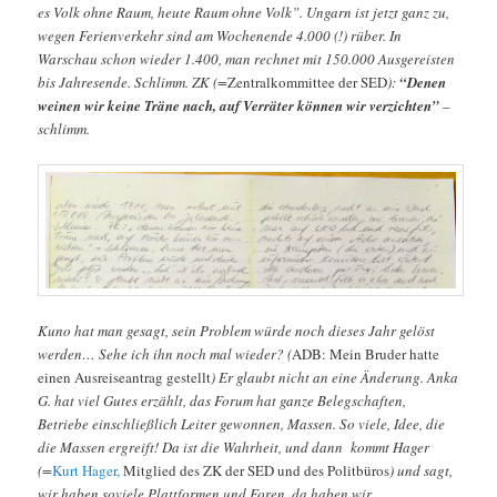
es Volk ohne Raum, heute Raum ohne Volk”. Ungarn ist jetzt ganz zu,
wegen Ferienverkehr sind am Wochenende 4.000 (!) rüber. In
Warschau schon wieder 1.400, man rechnet mit 150.000 Ausgereisten
bis Jahresende. Schlimm. ZK (=
Zentralkommittee der SED
):
“Denen
weinen wir keine Träne nach, auf Verräter können wir verzichten”
–
schlimm.
Kuno hat man gesagt, sein Problem würde noch dieses Jahr gelöst
werden… Sehe ich ihn noch mal wieder? (
ADB: Mein Bruder hatte
einen Ausreiseantrag gestellt
) Er glaubt nicht an eine Änderung. Anka
G. hat viel Gutes erzählt, das Forum hat ganze Belegschaften,
Betriebe einschließlich Leiter gewonnen, Massen. So viele, Idee, die
die Massen ergreift! Da ist die Wahrheit, und dann kommt Hager
(=
Kurt Hager,
Mitglied des ZK der SED und des Politbüros
) und sagt,
wir haben soviele Plattformen und Foren, da haben wir