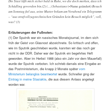
Die Stasi läßt mich sicher bald in Ruhe, wo die doch merken, dass ich
Schädling geworden bin.(2) (…) Sebastians
(=Name geändert)
Besuch
am Sonntag fiel aus, seine Mutter bekam am Vorabend ein Telegramm
– “aus strafvollzugstechnischen Gründen kein Besuch möglich”, voll,
was? (3)
Erläuterungen der Fußnoten:
(1) Der Sputnik war ein russisches Monatsjournal, im dem sich
früh der Geist von Glasnost abzeichnete. So kritisch und offen,
wie im Sputnik geschrieben wurde, kannten wir das noch gar
nicht in der DDR. Daher war der Sputnik ein begehrtes Heft
geworden. Aber im Herbst 1988 (also ein Jahr vor dem Mauerfall)
wurde der Sputnik verboten. Ich schrieb damals eine Eingabe an
das Postministerium, die knapp 2 Monate später
vom
Ministerium belanglos beantwortet
wurde. Schneller ging der
Eintrag in meine Stasiakte
, die aus diesem Anlass angelegt
worden war.