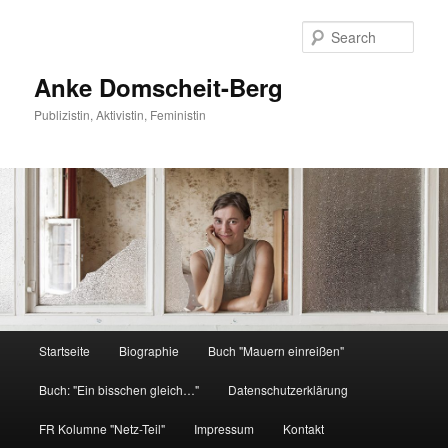
Sear
Anke Domscheit-Berg
Publizistin, Aktivistin, Feministin
Main menu
Startseite
Biographie
Buch "Mauern einreißen"
Skip to primary content
Buch: "Ein bisschen gleich…"
Datenschutzerklärung
FR Kolumne "Netz-Teil"
Impressum
Kontakt