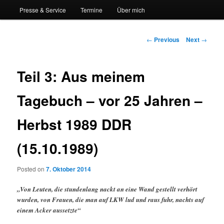
Presse & Service
Termine
Über mich
Post navigation
←
Previous
Next
→
Teil 3: Aus meinem
Tagebuch – vor 25 Jahren –
Herbst 1989 DDR
(15.10.1989)
Posted on
7. Oktober 2014
„Von Leuten, die stundenlang nackt an eine Wand gestellt verhört
wurden, von Frauen, die man auf LKW lud und raus fuhr, nachts auf
einem Acker aussetzte“