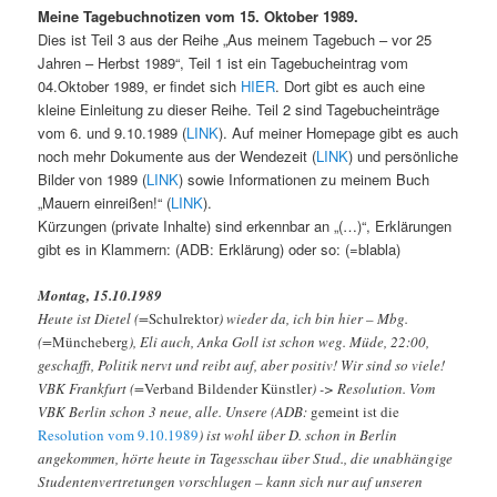
Meine Tagebuchnotizen vom 15. Oktober 1989.
Dies ist Teil 3 aus der Reihe „Aus meinem Tagebuch – vor 25
Jahren – Herbst 1989“, Teil 1 ist ein Tagebucheintrag vom
04.Oktober 1989, er findet sich
HIER
. Dort gibt es auch eine
kleine Einleitung zu dieser Reihe. Teil 2 sind Tagebucheinträge
vom 6. und 9.10.1989 (
LINK
). Auf meiner Homepage gibt es auch
noch mehr Dokumente aus der Wendezeit (
LINK
) und persönliche
Bilder von 1989 (
LINK
) sowie Informationen zu meinem Buch
„Mauern einreißen!“ (
LINK
).
Kürzungen (private Inhalte) sind erkennbar an „(…)“, Erklärungen
gibt es in Klammern: (ADB: Erklärung) oder so: (=blabla)
Montag, 15.10.1989
Heute ist Dietel (=
Schulrektor
) wieder da, ich bin hier – Mbg.
(=
Müncheberg
), Eli auch, Anka Goll ist schon weg. Müde, 22:00,
geschafft, Politik nervt und reibt auf, aber positiv! Wir sind so viele!
VBK Frankfurt (=
Verband Bildender Künstler
) -> Resolution. Vom
VBK Berlin schon 3 neue, alle. Unsere (ADB:
gemeint ist die
Resolution vom 9.10.1989
) ist wohl über D. schon in Berlin
angekommen, hörte heute in Tagesschau über Stud., die unabhängige
Studentenvertretungen vorschlugen – kann sich nur auf unseren