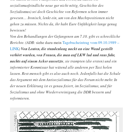
sozialismusfeindliche neue gar nicht nötig, Geschichte des
Soz(
ialismus
) sei doch Geschichte von Reformen schon immer
gewesen… Ironisch, lenkt ein, um von den Machtpositionen nicht
gehen zu müssen. Nichts da, ihr habt Eure Unfähigkeit lange genug
bewiesen!
Von den Behandlungen der Gefangenen am 7.10. gibt es schreckliche
Berichte. (ADB:
siehe dazu mein
Tagebucheintrag vom 09.10.1989 –
LINK
)
Von Leuten, die stundenlang nackt an eine Wand gestellt
verhört wurden, von Frauen, die man auf LKW lud und raus fuhr,
nachts auf einem Acker aussetzte
, sie trampten (die ersten) und ein
informierter Kommissar hat wütend alle anderen per Taxi holen
lassen. Rest-mensch gibt es also auch noch. Jedenfalls hat die Schule
das Argument mit dem Antisozialismus für das Forum nicht mehr. In
der neuen Erklärung ist es genau fixiert, im Sozialismus, und für
Sozialismus und ohne Wiedervereinigung die DDR bessern und
reformieren.