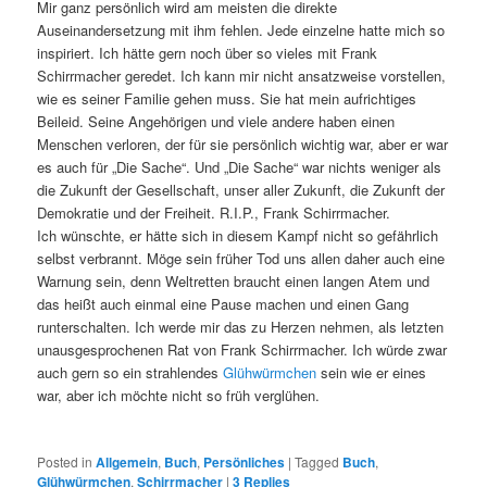
Mir ganz persönlich wird am meisten die direkte
Auseinandersetzung mit ihm fehlen. Jede einzelne hatte mich so
inspiriert. Ich hätte gern noch über so vieles mit Frank
Schirrmacher geredet. Ich kann mir nicht ansatzweise vorstellen,
wie es seiner Familie gehen muss. Sie hat mein aufrichtiges
Beileid. Seine Angehörigen und viele andere haben einen
Menschen verloren, der für sie persönlich wichtig war, aber er war
es auch für „Die Sache“. Und „Die Sache“ war nichts weniger als
die Zukunft der Gesellschaft, unser aller Zukunft, die Zukunft der
Demokratie und der Freiheit. R.I.P., Frank Schirrmacher.
Ich wünschte, er hätte sich in diesem Kampf nicht so gefährlich
selbst verbrannt. Möge sein früher Tod uns allen daher auch eine
Warnung sein, denn Weltretten braucht einen langen Atem und
das heißt auch einmal eine Pause machen und einen Gang
runterschalten. Ich werde mir das zu Herzen nehmen, als letzten
unausgesprochenen Rat von Frank Schirrmacher. Ich würde zwar
auch gern so ein strahlendes
Glühwürmchen
sein wie er eines
war, aber ich möchte nicht so früh verglühen.
Posted in
Allgemein
,
Buch
,
Persönliches
|
Tagged
Buch
,
Glühwürmchen
,
Schirrmacher
|
3
Replies