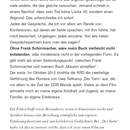
viele andere, die das gleiche versuchen. Jemand schrieb in
einem Nachruf, dass sein Tod keine Lücke riß, sondern einen
Abgrund. Das unterschreibe ich sofort.
Jedes der Gespräche, die ich vor allem am Rande von
Konferenzen, auf denen wir beide sprachen, mit ihm führte, hat
mich bereichert. Ungelogen, jedes einzelne. Von wie vielen
Gesprächspartnern kann man das sagen?
Ohne Frank Schirrmacher, wäre mein Buch vielleicht nicht
entstanden
, oder mindestens nicht in der vorliegenden Form. Es
gibt mehr als einen Verbindungspunkt zwischen Frank
Schirrmacher und meinem Buch „Mauern einreißen“.
Der erste: Im Oktober 2012 strahlte die ARD die zweiteilige
Verfilmung des Romans von Uwe Tellkamp „Der Turm“ aus, die
vor allem in der Zeit der DDR Wende spielt. Vieles an dem Film
erinnerte mich an meine eigene Kindheit und Jugend, an meine
Familie, an eigene Erlebnisse.
Ein Film schafft etwas Besonderes, wenn er Emotionen weckt und
darüber hinaus eine Beziehung ermöglicht zum eigenen
Erfahrungshorizont und zum kollektiven Gedächtnis. Bei „Der Turm“
habe ich das so intensiv erlebt, dass ich zwar einen Film am